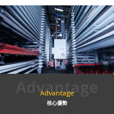
Advantage
Advantage
核心優勢