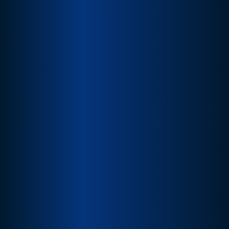
03-3579963
傳真 > 03-3571640
信箱 > wy01.wy01@msa.hinet.net
地址 > 桃園市桃園區春日路1434巷115號
公司介紹
廠房設備
服務項目
產業應用
型錄下載
聯絡我們